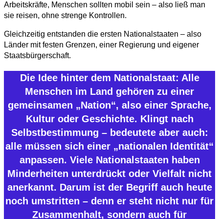
Arbeitskräfte, Menschen sollten mobil sein – also ließ man
sie reisen, ohne strenge Kontrollen.
Gleichzeitig entstanden die ersten Nationalstaaten – also
Länder mit festen Grenzen, einer Regierung und eigener
Staatsbürgerschaft.
Die Idee hinter dem Nationalstaat: Alle
Menschen im Land gehören zu einer
gemeinsamen „Nation“, also einer Sprache,
Kultur oder Geschichte. Klingt nach
Selbstbestimmung – bedeutete aber auch:
alle müssen sich einer „nationalen Identität“
anpassen. Viele Nationalstaaten haben
Minderheiten unterdrückt oder Vielfalt nicht
anerkannt. Darum ist der Begriff auch heute
noch umstritten – denn er steht nicht nur für
Zusammenhalt, sondern auch für