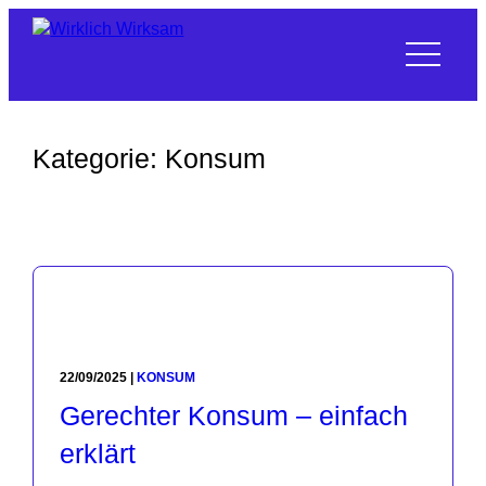
Skip
to
content
Kategorie:
Konsum
22/09/2025
|
KONSUM
Gerechter Konsum – einfach
erklärt